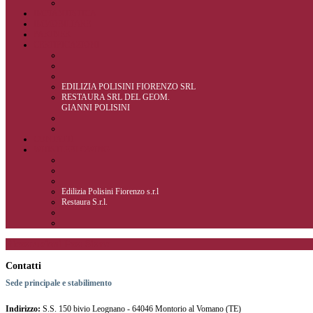
IMPIANTISTICA
IMMOBILIARE
PARTNER
CERTIFICAZIONI
EDILIZIA POLISINI FIORENZO SRL
RESTAURA SRL DEL GEOM.
GIANNI POLISINI
CONTATTI
WHISTLEBLOWING
Edilizia Polisini Fiorenzo s.r.l
Restaura S.r.l.
Ricostruzioni
Post
Sisma
Contatti
Sede principale e stabilimento
Indirizzo:
S.S. 150 bivio Leognano - 64046 Montorio al Vomano (TE)