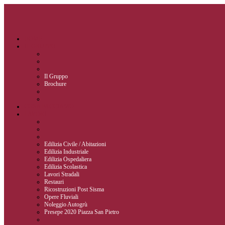
HOME
IL GRUPPO
Il Gruppo
Brochure
COSA FACCIAMO
LAVORI
Edilizia Civile / Abitazioni
Edilizia Industriale
Edilizia Ospedaliera
Edilizia Scolastica
Lavori Stradali
Restauri
Ricostruzioni Post Sisma
Opere Fluviali
Noleggio Autogrù
Presepe 2020 Piazza San Pietro