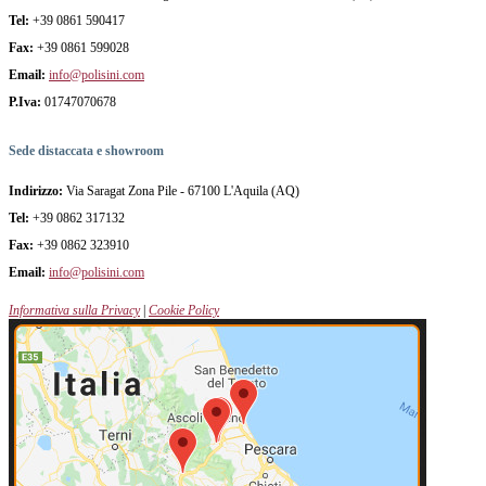
Tel:
+39 0861 590417
Fax:
+39 0861 599028
Email:
info@polisini.com
P.Iva:
01747070678
Sede distaccata e showroom
Indirizzo:
Via Saragat Zona Pile - 67100 L'Aquila (AQ)
Tel:
+39 0862 317132
Fax:
+39 0862 323910
Email:
info@polisini.com
Informativa sulla Privacy
|
Cookie Policy